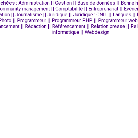
chées :
Administration || Gestion || Base de données || Bonne h
mmunity management || Comptabilité || Entreprenariat || Evèneme
ination || Journalisme || Juridique || Juridique : CNIL || Langue
| Photo || Programmeur || Programmeur PHP || Programmeur web |
ancement || Rédaction || Référencement || Relation presse || Rela
informatique || Webdesign