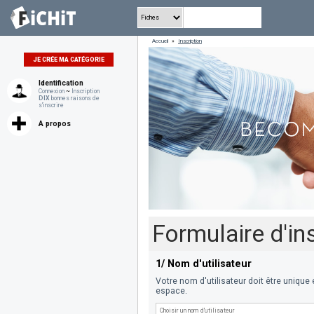
Accueil
»
Inscription
JE CRÉE MA CATÉGORIE
Identification
Connexion
~
Inscription
DIX
bonnes raisons de
s'inscrire
A propos
Formulaire d'in
1/ Nom d'utilisateur
Votre nom d'utilisateur doit être unique
espace.