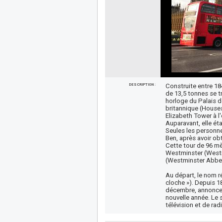
DESCRIPTION :
Construite entre 18
de 13,5 tonnes se t
horloge du Palais d
britannique (Houses
Elizabeth Tower à l'
Auparavant, elle ét
Seules les personne
Ben, après avoir ob
Cette tour de 96 mè
Westminster (Westm
(Westminster Abbe
Au départ, le nom ré
cloche »). Depuis 18
décembre, annoncent
nouvelle année. Le 
télévision et de rad