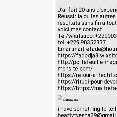
J’ai fait 20 ans d’expér
Réussir la ou les autre
résultats sans fin a tou
voici mes contact
Tel/whatsapp: +22990
tel: +229 90352337
Email:maitrefade@hot
https://fadedja3.wixsi
http://portefeuille-ma
monsite.com/
https://retour-affectif.
https://rituel-pour-dev
https://https://maitref
Beattytyesha
i have something to tell
beattytyesha39@gmail