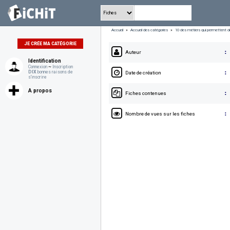
Accueil
»
Accueil des catégories
»
10 des métiers qui permettent de
JE CRÉE MA CATÉGORIE
Auteur
Identification
Connexion
~
Inscription
:
DIX
bonnes raisons de
Date de création
s'inscrire
A propos
:
Fiches contenues
:
Nombre de vues sur les fiches