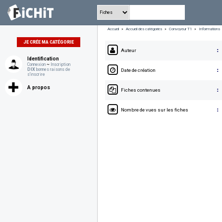
Accueil
»
Accueil des catégories
»
Convoyeur T1
»
Informations
JE CRÉE MA CATÉGORIE
Auteur
Identification
Connexion
~
Inscription
:
DIX
bonnes raisons de
Date de création
s'inscrire
A propos
:
Fiches contenues
:
Nombre de vues sur les fiches