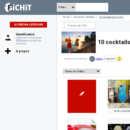
Accueil
»
Accueil des catégories
»
10 cocktails pour cet été !
JE CRÉE MA CATÉGORIE
Identification
Connexion
~
Inscription
10 cocktails
DIX
bonnes raisons de
s'inscrire
A propos
C
Créée le 05/07/2019 par
Chloe.b
Pourboire
0
BLUE LAGOON