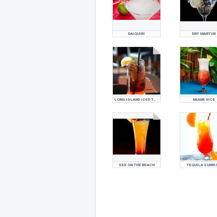
DAIQUIRI
DRY MARTINI
LONG ISLAND ICED TEA
MIAMI VICE
SEX ON THE BEACH
TEQUILA SUNRI