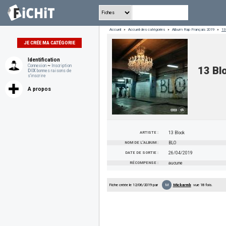
Accueil
»
Accueil des catégories
»
Album Rap Français 2019
»
13
JE CRÉE MA CATÉGORIE
Identification
Connexion
~
Inscription
13 Bl
DIX
bonnes raisons de
s'inscrire
A propos
ARTISTE :
13 Block
NOM DE L'ALBUM :
BLO
DATE DE SORTIE :
26/04/2019
RÉCOMPENSE :
aucune
M
Fiche créée le 12/06/2019 par
Mickarmb
vue 18 fois.