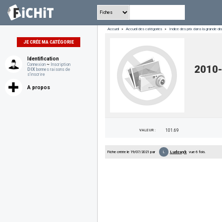
Accueil
»
Accueil des catégories
»
Indice des prix dans la grande dis
JE CRÉE MA CATÉGORIE
Identification
Connexion
~
Inscription
2010
DIX
bonnes raisons de
s'inscrire
A propos
VALEUR :
101.69
L
Fiche créée le 19/07/2021 par
Ludovyk
vue 6 fois.