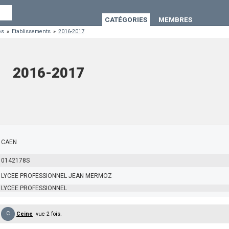
CATÉGORIES
MEMBRES
es
»
Etablissements
»
2016-2017
2016-2017
CAEN
0142178S
LYCEE PROFESSIONNEL JEAN MERMOZ
LYCEE PROFESSIONNEL
C
Ceine
vue 2 fois.