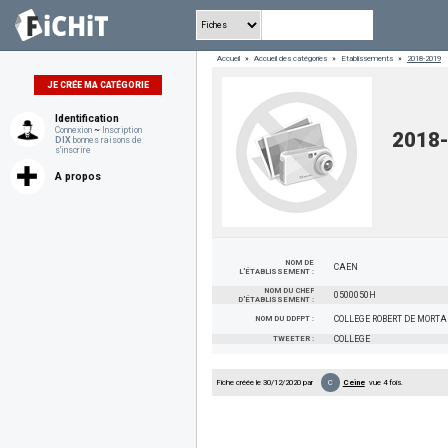
Accueil
»
Accueil des catégories
»
Etablissements
»
2018-2019
JE CRÉE MA CATÉGORIE
Identification
Connexion
~
Inscription
2018
DIX
bonnes raisons de
s'inscrire
A propos
NOM DE
CAEN
L'ÉTABLISSEMENT :
NOM DU CHEF
0500050H
D'ÉTABLISSEMENT :
NOM DU DDFPT :
COLLEGE ROBERT DE MORTA
TWEETER :
COLLEGE
C
Fiche créée le 30/12/2020 par
Ceine
vue 4 fois.