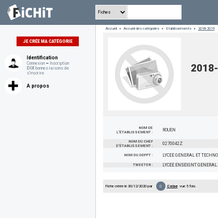
Accueil
»
Accueil des catégories
»
Etablissements
»
2018-2019
JE CRÉE MA CATÉGORIE
Identification
Connexion
~
Inscription
2018
DIX
bonnes raisons de
s'inscrire
A propos
NOM DE
ROUEN
L'ÉTABLISSEMENT :
NOM DU CHEF
0270042Z
D'ÉTABLISSEMENT :
NOM DU DDFPT :
LYCEE GENERAL ET TECHN
TWEETER :
LYCEE ENSEIGNT GENERAL
C
Fiche créée le 30/12/2020 par
Ceine
vue 5 fois.