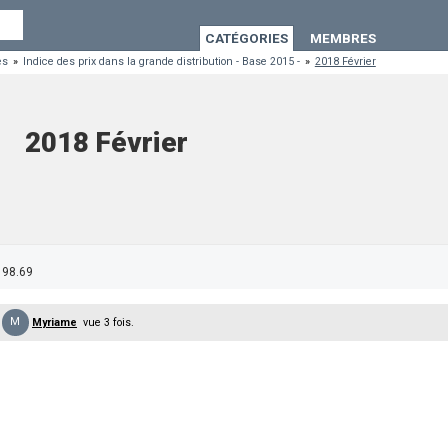
CATÉGORIES
MEMBRES
es
»
Indice des prix dans la grande distribution - Base 2015 -
»
2018 Février
2018 Février
98.69
M
Myriame
vue 3 fois.