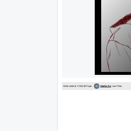
M
Fiche créée le 17/03/2017 par
Mathis.fcn
vue 9 fois.