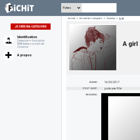
Accueil
»
Accueil des catégories
»
Drawing
»
A girl
JE CRÉE MA CATÉGORIE
Identification
Connexion
~
Inscription
A girl
DIX
bonnes raisons de
s'inscrire
A propos
QUAND :
16/03/2017
C'EST QUOI? :
juste une fille
REGARDE :