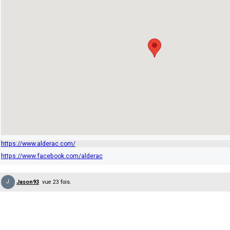
https://www.alderac.com/
https://www.facebook.com/alderac
J
Jason93
vue 23 fois.