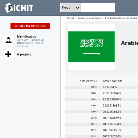
Accueil
»
Accueil des catégories
»
Inscriptions à l’école primaire pa
JE CRÉE MA CATÉGORIE
Identification
Connexion
~
Inscription
Arabi
DIX
bonnes raisons de
s'inscrire
A propos
NOM DU PAYS :
Arabie saoudite
1979 :
57.32651 %
2005 :
91.01686096 %
2007 :
92.08058929 %
2008 :
95.00818634 %
2009 :
98.12967682 %
2010 :
100.9144669 %
2011 :
100.6783524 %
2012 :
102.7788925 %
2013 :
107.9505234 %