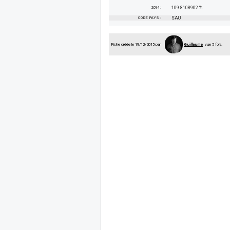
2014 :
109.8108902 %
CODE PAYS :
SAU
Fiche créée le 19/12/2015 par
Guillaume
vue 5 fois.