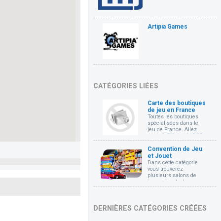
Artipia Games
CATÉGORIES LIÉES
Carte des boutiques
de jeu en France
Toutes les boutiques
spécialisées dans le
jeu de France. Allez
dans OUTILS... CARTE
DES FICHES pour voir la
carte cliquable de
Convention de Jeu
toutes les boutiques.
et Jouet
Dans cette catégorie
vous trouverez
plusieurs salons de
jeux et jouets de
différents types et leurs
coordonnées.
DERNIÈRES CATÉGORIES CRÉÉES