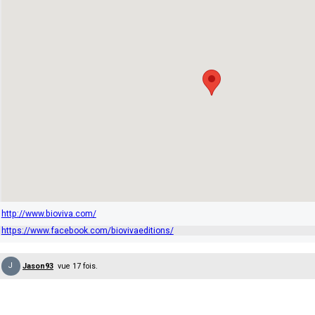
http://www.bioviva.com/
https://www.facebook.com/biovivaeditions/
J
Jason93
vue 17 fois.