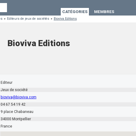
CATÉGORIES
MEMBRES
es
»
Editeurs de jeux de sociétés
»
Bioviva Editions
Bioviva Editions
Editeur
Jeux de société
bioviva@bioviva.com
04 67 54 19 42
9 place Chabaneau
34000 Montpellier
France