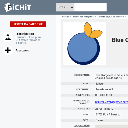
Accueil
»
Accueil des catégories
»
Editeurs de jeux de sociétés
»
JE CRÉE MA CATÉGORIE
Identification
Connexion
~
Inscription
Blue 
DIX
bonnes raisons de
s'inscrire
A propos
DESCRIPTION :
Blue Orange est un éditeur de 
en a pour tous les gouts.
TYPE :
Editeur
SPÉCIALITÉ :
Jeux de société
TÉLÉPHONE :
03 83 80 49 90
FORMULAIRE DE
http://blueorangegames.eu/f
CONTACT :
ADRESSE :
21 rue Thibaut 2
VILLE :
54700 Pont A Mousson
PAYS :
France
LOCALISATION :