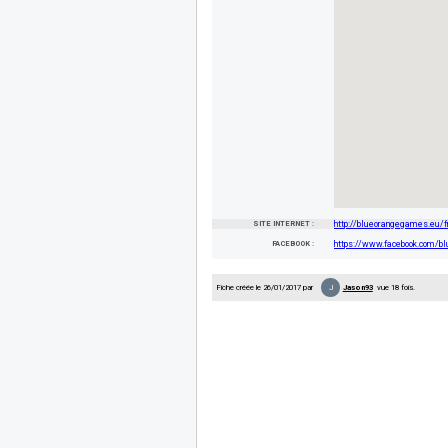
SITE INTERNET :
http://blueorangegames.eu/f
FACEBOOK :
https://www.facebook.com/b
J
Fiche créée le 26/01/2017 par
Jason93
vue 18 fois.