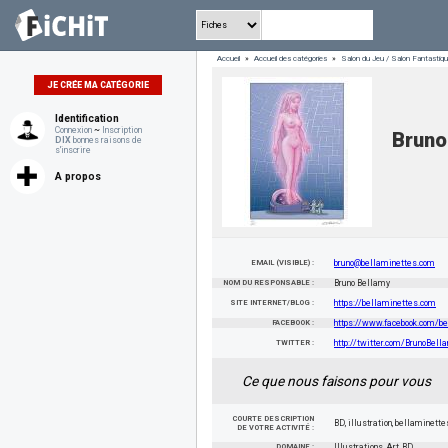
Accueil
»
Accueil des catégories
»
Salon du Jeu / Salon Fantasti
JE CRÉE MA CATÉGORIE
Identification
Connexion
~
Inscription
Bruno
DIX
bonnes raisons de
s'inscrire
A propos
EMAIL (VISIBLE) :
bruno@bellaminettes.com
NOM DU RESPONSABLE :
Bruno Bellamy
SITE INTERNET/BLOG :
https://bellaminettes.com
FACEBOOK :
https://www.facebook.com/b
TWITTER :
http://twitter.com/BrunoBell
Ce que nous faisons pour vous
COURTE DESCRIPTION
BD, illustration, bellaminette
DE VOTRE ACTIVITÉ :
DOMAINE :
Illustrations, Art, BD