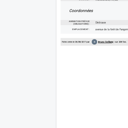
Coordonnées
ANIMATION PRÉVUE
Dédicace
(OBLIGATOIRE) :
EMPLACEMENT :
avenue de la forêt de Fangorn
B
Fiche créée le 06/08/2017 par
Bruno-bellamy
vue 208 fois.