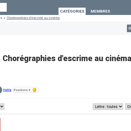
CATÉGORIES
MEMBRES
es
»
Chorégraphies d'escrime au cinéma
O
Chorégraphies d'escrime au ciném
Hatila
Pourboire
0