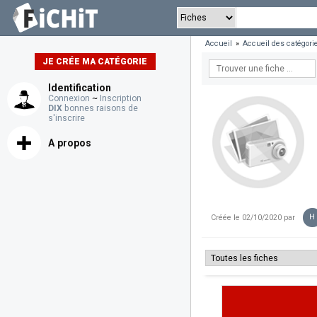
Accueil
»
Accueil des catégori
JE CRÉE MA CATÉGORIE
Identification
Connexion
~
Inscription
DIX
bonnes raisons de
s'inscrire
A propos
H
Créée le 02/10/2020 par