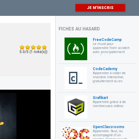
JE M'INSCRIS
FICHES AU HASARD
FreeCodeCamp
Le must pour
apprendre from scratch
5.0/5 (1 note(s))
avec principalement
JavaScript !
CodeCademy
Apprendre à coder de
manière interactive,
gratuitement ou en
choisissant une
formule payante.
Grafikart
Apprendre grâce à de
nombreuses vidéos.
OpenClassrooms
Apprendre. Seul, ou
accompagné d'un