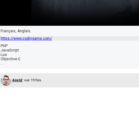
Français, Anglais
https://www.codingame.com/
PHP
JavaScript
Lua
Objective-C
...
Ajie62
vue 19 fois.