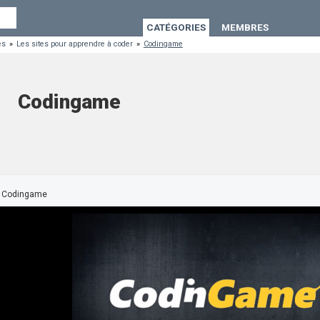
CATÉGORIES
MEMBRES
es
»
Les sites pour apprendre à coder
»
Codingame
Codingame
Codingame