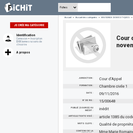
Accueil
»
Accueil des catégories
»
ANIMAUX DOMESTIQUES
»
JE CRÉE MA CATÉGORIE
Identification
Cour 
Connexion
~
Inscription
DIX
bonnes raisons de
nove
s'inscrire
A propos
JURIDICTION :
Cour d'Appel
FORMATION :
Chambre civile 1
DATE :
09/11/2016
N° DE RG :
15/00648
PUBLIÉ (SOURCE) OU
inédit
INÉDIT :
ARTICLE/TEXTE VISÉ :
article 1385 du code
MOTS CLEFS :
Qualité de propriéta
CONTENU DE LA
Mme Marie Romaine X