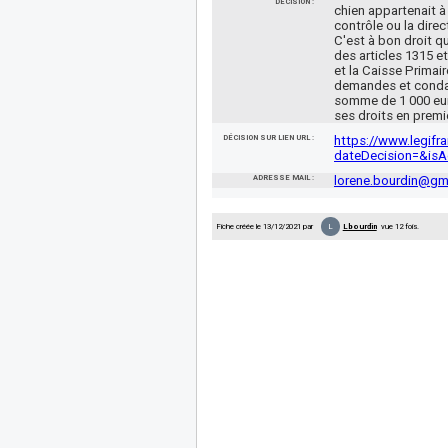
DÉCISION :
chien appartenait à 
contrôle ou la direc
C'est à bon droit q
des articles 1315 e
et la Caisse Primai
demandes et condam
somme de 1 000 euros
ses droits en premi
DÉCISION SUR LIEN URL :
https://www.legifr
dateDecision=&is
ADRESSE MAIL :
lorene.bourdin@gm
L
Fiche créée le 13/12/2021 par
Lbourdin
vue 12 fois.