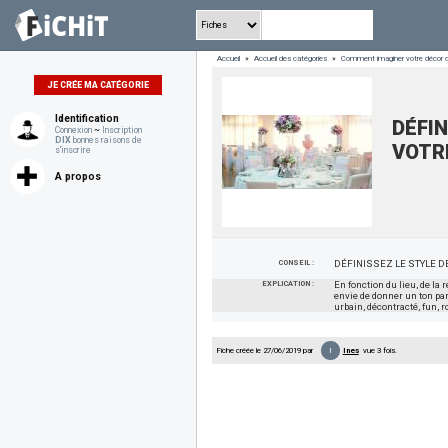
Accueil
»
Accueil des catégories
»
Comment imaginer votre décor d
JE CRÉE MA CATÉGORIE
Identification
DÉFIN
Connexion
~
Inscription
DIX
bonnes raisons de
VOTR
s'inscrire
A propos
CONSEIL :
DÉFINISSEZ LE STYLE 
EXPLICATION :
En fonction du lieu, de la
envie de donner un ton pa
urbain, décontracté, fun, 
I
Fiche créée le 27/06/2019 par
Ines
vue 3 fois.