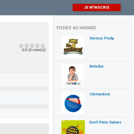
JE M'INSCRIS
FICHES AU HASARD
Serious Poulp
0/5 (0 note(s))
Beleduc
Clementoni
Don't Panic Games