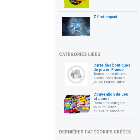
Z first impact
CATÉGORIES LIÉES
Carte des boutiques
de jeu en France
Toutes les boutiques
spécialisées dans le
jeu de France. Allez
dans OUTILS... CARTE
DES FICHES pour voir la
carte cliquable de
Convention de Jeu
toutes les boutiques.
et Jouet
Dans cette catégorie
vous trouverez
plusieurs salons de
jeux et jouets de
différents types et leurs
coordonnées.
DERNIÈRES CATÉGORIES CRÉÉES