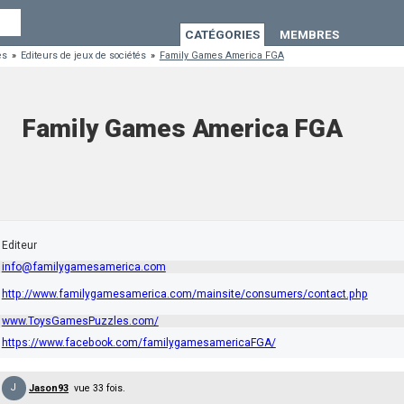
CATÉGORIES
MEMBRES
es
»
Editeurs de jeux de sociétés
»
Family Games America FGA
Family Games America FGA
Editeur
info@familygamesamerica.com
http://www.familygamesamerica.com/mainsite/consumers/contact.php
www.ToysGamesPuzzles.com/
https://www.facebook.com/familygamesamericaFGA/
J
Jason93
vue 33 fois.