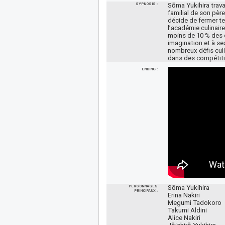
SYPNOSIS :
Sōma Yukihira trava
familial de son père
décide de fermer te
l’académie culinair
moins de 10 % des é
imagination et à se
nombreux défis culin
dans des compétiti
ENDING :
PERSONNAGES
Sōma Yukihira
PRINCIPAUX :
Erina Nakiri
Megumi Tadokoro
Takumi Aldini
Alice Nakiri