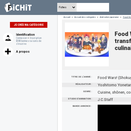
Accueil
»
Accueil des catégories
»
Animation japonaise
»
Food War
JE CRÉE MA CATÉGORIE
Food W
Identification
Connexion
~
Inscription
trans
DIX
bonnes raisons de
s'inscrire
culina
A propos
TITRE DE L'ANIME :
Food Wars! (Shoku
RÉALISATEUR :
Yoshitomo Yonetan
GENRE :
Cuisine, shōnen, co
STUDIO D'ANIMATION :
J.C.Staff
BANDE ANNONCE :