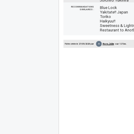
Jōichirō Yukihira
RECOMMANDATIONS
Blue Lock
SIMILAIRES :
Yakitate!! Japan
Toriko
Haikyuu!!
Sweetness & Light
Restaurant to Anot
R
Fiche créée le 27/05/2026 par
Roro_kdm
vue 12 fois.