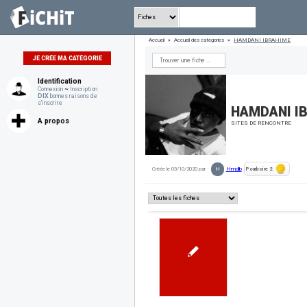
Accueil
»
Accueil des catégories
»
HAMDANI IBRAHIME
JE CRÉE MA CATÉGORIE
Identification
Connexion
~
Inscription
DIX
bonnes raisons de
s'inscrire
HAMDANI I
A propos
SITES DE RENCONTRE
H
Créée le 03/10/2020 par
Hmdlb
Pourboire
2