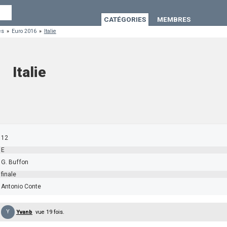
CATÉGORIES
MEMBRES
es
»
Euro 2016
»
Italie
Italie
12
E
G. Buffon
finale
Antonio Conte
Y
Yvanb
vue 19 fois.