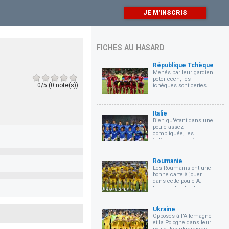
JE M'INSCRIS
FICHES AU HASARD
République Tchèque
Menés par leur gardien
peter cech, les
0/5 (0 note(s))
tchèques sont certes
des outsiders dans
cette compétition mais
peuvent poser des
problèmes à tous les
Italie
favoris notamment
Bien qu'étant dans une
l'équipe d'Espagne
poule assez
qu'ils affronteront
compliquée, les
durant la phase de
italiens pourront
poule
compter sur leur
éternel rempart, Gigi
Buffon, qui disputera
Roumanie
sans doute la
Les Roumains ont une
compétition pour sa
bonne carte à jouer
dernière fois.
dans cette poule A.
Leur match le plus
crucial sera
probablement celui qui
les opposera à l'Albanie
Ukraine
Opposés à l'Allemagne
et la Pologne dans leur