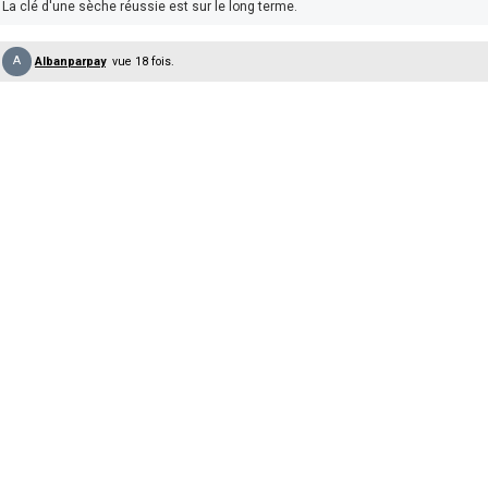
La clé d'une sèche réussie est sur le long terme.
A
Albanparpay
vue 18 fois.