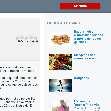
JE M'INSCRIS
FICHES AU HASARD
Basons notre
alimentation sur des
aliments riches en
0/5 (0 note(s))
glucides
Mangeons des
aliments variés !
 notre apport calorique
erdant le moins de muscle
 de suite quotidiennement, on
Bougeons !
n va perdre 2 ou 3 kg au
suite obligé de baisser ses
s.
ctuée permet de perdre 1kg
L'erreur de
s. Quand vous n'avez plus
"sécher" trop vite
de 20m par j, puis de 40
Vous voulez perdre du