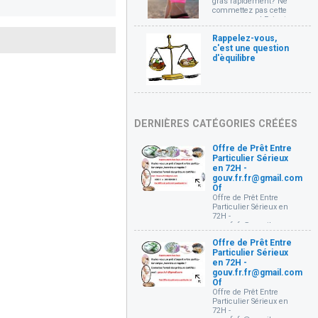
gras rapidement? Ne
commettez pas cette
grosse erreur! Faire trop
de cardio et manger
trop peu d'un coup!
Rappelez-vous,
c'est une question
d'èquilibre
DERNIÈRES CATÉGORIES CRÉÉES
Offre de Prêt Entre
Particulier Sérieux
en 72H -
gouv.fr.fr@gmail.com
Of
Offre de Prêt Entre
Particulier Sérieux en
72H -
gouv.fr.fr@gmail.com
Offre de prêt entre
Offre de Prêt Entre
particuliers Très
Particulier Sérieux
sérieux et rapide en 72
Heures (
en 72H -
gouv.fr.fr@gmail.com )
gouv.fr.fr@gmail.com
Bonjour, je mets à votre
Of
disposition un prêt à
Offre de Prêt Entre
partir de 1000€ à 10 000
Particulier Sérieux en
000 € à des conditions
72H -
très simple à toutes