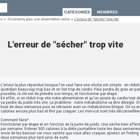
CATÉGORIES
MEMBRES
es
»
10 conseils pour une alimentation saine
»
L'erreur de "sécher" trop vite
L'erreur de "sécher" trop vite
L'erreur la plus répandue lorsque l'on veut faire une sèche est simple : on réduit
quotidien beaucoup trop bas et on fait trop de cardio. Pour perdre du gras en p
possible, la clé est de prendre son temps, et fonctionner par étape.
En effet, si on réduit trop vite notre alimentation et qu'on ajoute du cardio tout
va perdre du poids très vite. Le problème : notre métabolisme va être déréglé. O
bout de deux semaines puis se retrouver avec un métabolisme bloqué. On va en
calories encore plus bas et finir par craquer. Les mini-cut sont très déconseillée
Comment faire?
Fonctionner par étape et en fonction de la perte de poids. Une sèche bien effe
par semaine. Enlever 300 calories à la diète journalière toute les deux semaine
envie de les baisser car vous sentez que vous allez craquer, ajoutez un footing 
deux semaines plus tard ainsi de suite.