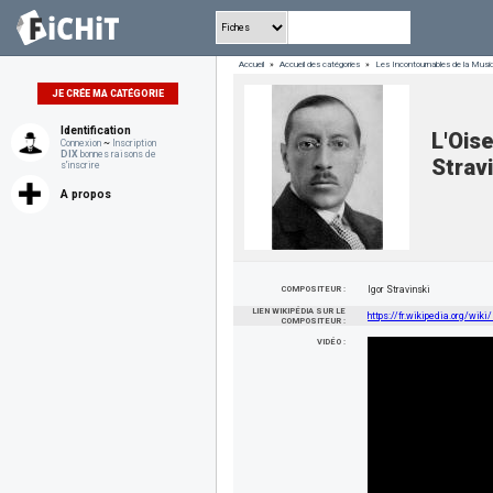
Accueil
»
Accueil des catégories
»
Les Incontournables de la Musiq
JE CRÉE MA CATÉGORIE
Identification
L'Oise
Connexion
~
Inscription
DIX
bonnes raisons de
Strav
s'inscrire
A propos
COMPOSITEUR :
Igor Stravinski
LIEN WIKIPÉDIA SUR LE
https://fr.wikipedia.org/wiki
COMPOSITEUR :
VIDÉO :