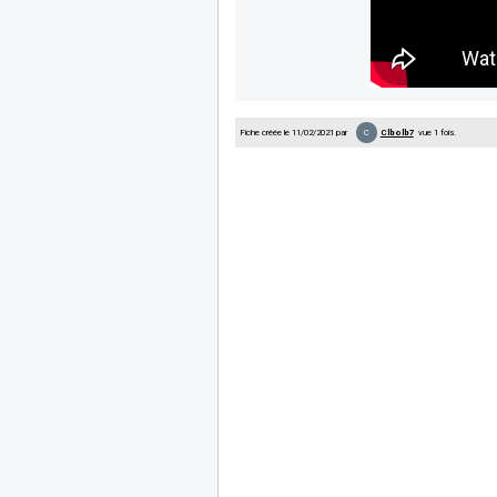
C
Fiche créée le 11/02/2021 par
Clbolb7
vue 1 fois.