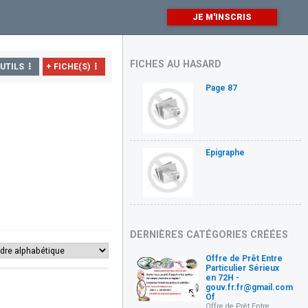
JE M'INSCRIS
FICHES AU HASARD
UTILS
+ FICHE(S)
Page 87
Epigraphe
DERNIÈRES CATÉGORIES CRÉÉES
Offre de Prêt Entre
Particulier Sérieux
en 72H -
gouv.fr.fr@gmail.com
Of
Offre de Prêt Entre