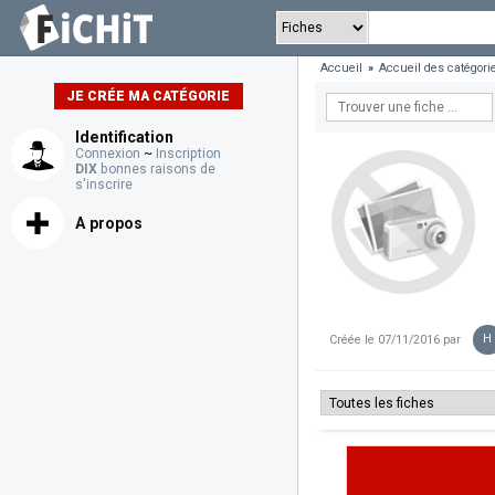
Accueil
»
Accueil des catégori
JE CRÉE MA CATÉGORIE
Identification
Connexion
~
Inscription
DIX
bonnes raisons de
s'inscrire
A propos
H
Créée le 07/11/2016 par