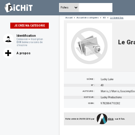
Accueil
»
Accueil des catégories
»
BD
»
Le Grand Duc
JE CRÉE MA CATÉGORIE
Identification
Connexion
~
Inscription
Le Gr
DIX
bonnes raisons de
s'inscrire
A propos
SÉRIE :
Lucky Luke
N° :
40
AUTEURS :
Morris, |/Morris, Goscinny|G
EDITEUR :
Lucky Productions
ISBN :
9782884710282
Fiche créée le 09/09/2016 par
Aloic
vue 8 fois.