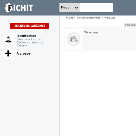
Accueil
»
Annuaire des membres
»
Watouwag
SES CAT
JE CRÉE MA CATÉGORIE
Watouwag
Identification
Connexion
~
Inscription
DIX
bonnes raisons de
s'inscrire
A propos