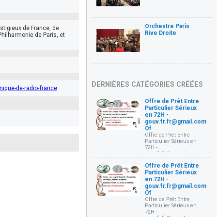
Orchestre Paris
stigieux de France, de
Rive Droite
hilharmonie de Paris, et
DERNIÈRES CATÉGORIES CRÉÉES
ique-de-radio-france
Offre de Prêt Entre
Particulier Sérieux
en 72H -
gouv.fr.fr@gmail.com
Of
Offre de Prêt Entre
Particulier Sérieux en
72H -
gouv.fr.fr@gmail.com
Offre de prêt entre
Offre de Prêt Entre
particuliers Très
Particulier Sérieux
sérieux et rapide en 72
Heures (
en 72H -
gouv.fr.fr@gmail.com )
gouv.fr.fr@gmail.com
Bonjour, je mets à votre
Of
disposition un prêt à
Offre de Prêt Entre
partir de 1000€ à 10 000
Particulier Sérieux en
000 € à des conditions
72H -
très simple à toutes