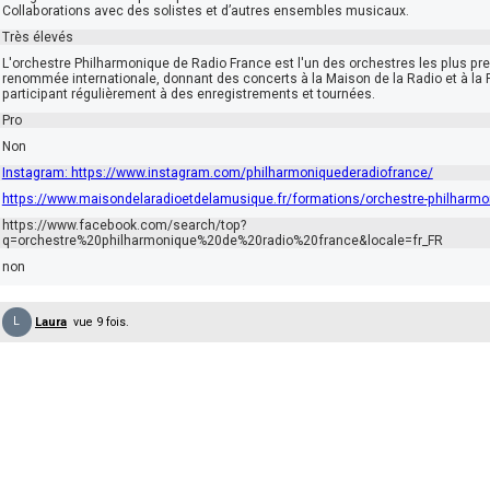
Collaborations avec des solistes et d’autres ensembles musicaux.
Très élevés
L'orchestre Philharmonique de Radio France est l'un des orchestres les plus pre
renommée internationale, donnant des concerts à la Maison de la Radio et à la P
participant régulièrement à des enregistrements et tournées.
Pro
Non
Instagram: https://www.instagram.com/philharmoniquederadiofrance/
https://www.maisondelaradioetdelamusique.fr/formations/orchestre-philharmon
https://www.facebook.com/search/top?
q=orchestre%20philharmonique%20de%20radio%20france&locale=fr_FR
non
L
Laura
vue 9 fois.