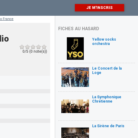
JE M'INSCRIS
io France
FICHES AU HASARD
dio
Yellow socks
orchestra
0/5 (0 note(s))
Le Concert de la
Loge
La Symphonique
Chrétienne
La Sirène de Paris