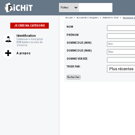
Accueil
»
Accueil des catégories
»
Adherents 2020
»
Recherche 
JE CRÉE MA CATÉGORIE
NOM
PRÉNOM
Identification
Connexion
~
Inscription
DIX
bonnes raisons de
SOMME DUE (MIN)
s'inscrire
SOMME DUE (MAX)
A propos
SOMME VERSÉE
TRIER PAR :