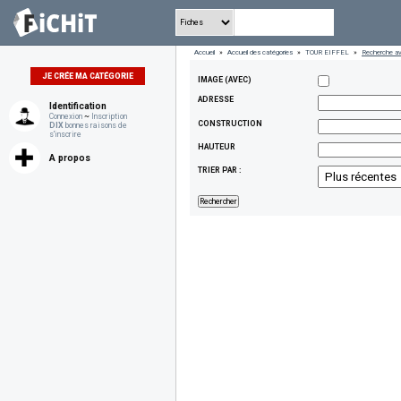
Accueil
»
Accueil des catégories
»
TOUR EIFFEL
»
Recherche a
JE CRÉE MA CATÉGORIE
IMAGE (AVEC)
ADRESSE
Identification
Connexion
~
Inscription
CONSTRUCTION
DIX
bonnes raisons de
s'inscrire
HAUTEUR
A propos
TRIER PAR :