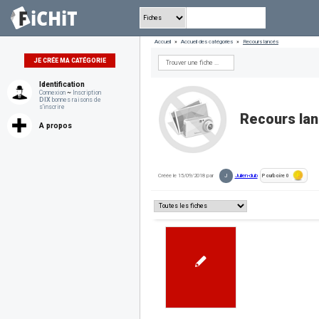
Accueil
»
Accueil des catégories
»
Recours lancés
JE CRÉE MA CATÉGORIE
Identification
Connexion
~
Inscription
DIX
bonnes raisons de
s'inscrire
Recours la
A propos
J
Créée le 15/09/2018 par
Julien-dub
Pourboire
0