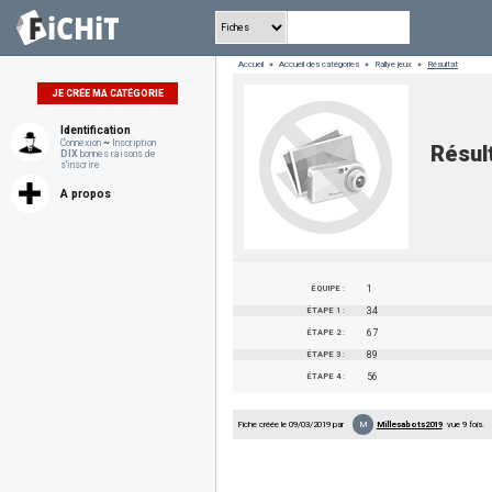
Accueil
»
Accueil des catégories
»
Rallye jeux
»
Résultat
JE CRÉE MA CATÉGORIE
Identification
Connexion
~
Inscription
Résul
DIX
bonnes raisons de
s'inscrire
A propos
ÉQUIPE :
1
ÉTAPE 1 :
34
ÉTAPE 2 :
67
ÉTAPE 3 :
89
ÉTAPE 4 :
56
M
Fiche créée le 09/03/2019 par
Millesabots2019
vue 9 fois.