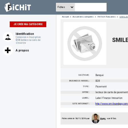
Accueil
»
Accueil des catégories
»
FinTech françaises
»
SMILE
JE CRÉE MA CATÉGORIE
Identification
Connexion
~
Inscription
SMIL
DIX
bonnes raisons de
s'inscrire
A propos
SECTEUR :
Banque
BUSINESS MODEL :
B2B
TYPE :
Paiement
OFFRE :
lecteur de carte de paiement
LABEL :
Label Finance Innovation
SITE INTERNET :
http://www.smileandpay.com
Fiche créée le 18/11/2016 par
Hugo
vue 8 fois.