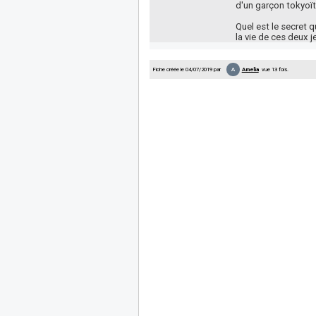
d'un garçon tokyoït
Quel est le secret 
la vie de ces deux 
A
Fiche créée le 04/07/2019 par
Amelia
vue 13 fois.