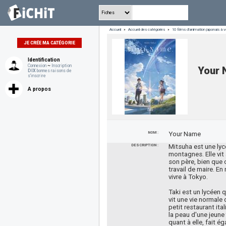
Accueil
»
Accueil des catégories
»
10 films d'animation japonais à vo
JE CRÉE MA CATÉGORIE
Identification
Connexion
~
Inscription
Your
DIX
bonnes raisons de
s'inscrire
A propos
NOM :
Your Name
DESCRIPTION :
Mitsuha est une lyc
montagnes. Elle vit
son père, bien que 
travail de maire. En
vivre à Tokyo.
Taki est un lycéen qu
vit une vie normale
petit restaurant ital
la peau d'une jeune 
quant à elle, fait é