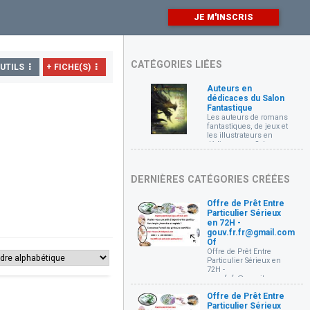
JE M'INSCRIS
CATÉGORIES LIÉES
UTILS
+ FICHE(S)
Auteurs en
dédicaces du Salon
Fantastique
Les auteurs de romans
fantastiques, de jeux et
les illustrateurs en
dédicaces au Salon
Fantastique sur le
thème Monstres les 6,
7 et 8 mai 2017 au
DERNIÈRES CATÉGORIES CRÉÉES
Paris Event Center à
Porte de la Villette.
Offre de Prêt Entre
Particulier Sérieux
en 72H -
gouv.fr.fr@gmail.com
Of
Offre de Prêt Entre
Particulier Sérieux en
72H -
gouv.fr.fr@gmail.com
Offre de prêt entre
Offre de Prêt Entre
particuliers Très
Particulier Sérieux
sérieux et rapide en 72