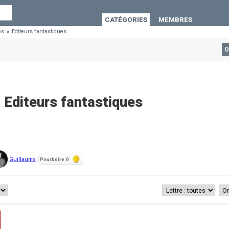
CATÉGORIES
MEMBRES
es
»
Editeurs fantastiques
O
Editeurs fantastiques
Guillaume
Pourboire
0