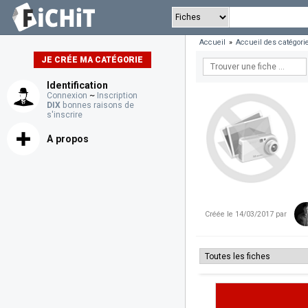
Accueil
»
Accueil des catégori
JE CRÉE MA CATÉGORIE
Identification
Connexion
~
Inscription
DIX
bonnes raisons de
s'inscrire
A propos
Créée le 14/03/2017 par