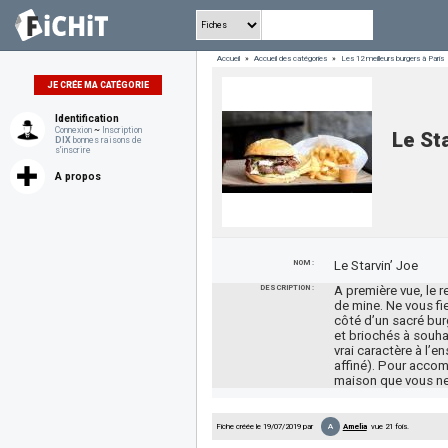
Accueil
»
Accueil des catégories
»
Les 12 meilleurs burgers à Paris
JE CRÉE MA CATÉGORIE
Identification
Connexion
~
Inscription
Le Sta
DIX
bonnes raisons de
s'inscrire
A propos
NOM :
Le Starvin’ Joe
DESCRIPTION :
A première vue, le r
de mine. Ne vous fi
côté d’un sacré bur
et briochés à souha
vrai caractère à l’
affiné). Pour accom
maison que vous ne t
A
Fiche créée le 19/07/2019 par
Amelia
vue 21 fois.