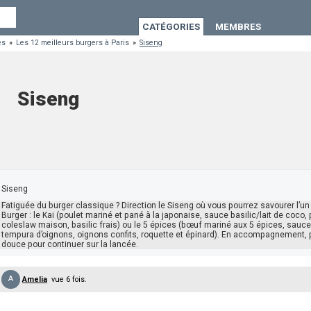
CATÉGORIES
MEMBRES
es
»
Les 12 meilleurs burgers à Paris
»
Siseng
Siseng
Siseng
Fatiguée du burger classique ? Direction le Siseng où vous pourrez savourer l’un
Burger : le Kai (poulet mariné et pané à la japonaise, sauce basilic/lait de coco,
coleslaw maison, basilic frais) ou le 5 épices (bœuf mariné aux 5 épices, sauc
tempura d’oignons, oignons confits, roquette et épinard). En accompagnement, 
douce pour continuer sur la lancée.
A
Amelia
vue 6 fois.