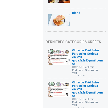
Blend
DERNIÈRES CATÉGORIES CRÉÉES
Offre de Prêt Entre
Particulier Sérieux
en 72H -
gouv.fr.fr@gmail.com
Of
Offre de Prêt Entre
Particulier Sérieux en
72H -
gouv.fr.fr@gmail.com
Offre de prêt entre
Offre de Prêt Entre
particuliers Très
Particulier Sérieux
sérieux et rapide en 72
Heures (
en 72H -
gouv.fr.fr@gmail.com )
gouv.fr.fr@gmail.com
Bonjour, je mets à votre
Of
disposition un prêt à
Offre de Prêt Entre
partir de 1000€ à 10 000
Particulier Sérieux en
000 € à des conditions
72H -
très simple à toutes