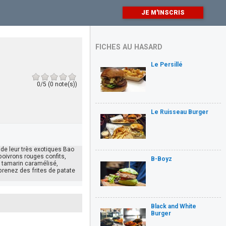
JE M'INSCRIS
FICHES AU HASARD
Le Persillé
0/5 (0 note(s))
Le Ruisseau Burger
 de leur très exotiques Bao
 poivrons rouges confits,
B-Boyz
e tamarin caramélisé,
prenez des frites de patate
Black and White
Burger