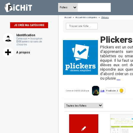
Accueil
»
Accueil des catégories
»
Plickers
JE CRÉE MA CATÉGORIE
Identification
Plickers
Connexion
~
Inscription
DIX
bonnes raisons de
s'inscrire
Plickers est un ou
d’apprenants san
A propos
tablettes ou smar
équipé. Il lui fau
élèves eux ont de
répondre aux quest
d’abord créer un co
ou plusie
...
Créée le 04/05/2020 par
Sab
Pourboire
3