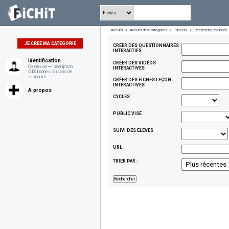
Accueil
»
Accueil des catégories
»
Plickers
»
Recherche avancée
JE CRÉE MA CATÉGORIE
CRÉER DES QUESTIONNAIRES
INTERACTIFS
Identification
CRÉER DES VIDÉOS
Connexion
~
Inscription
INTERACTIVES
DIX
bonnes raisons de
s'inscrire
CRÉER DES FICHES LEÇON
INTERACTIVES
A propos
CYCLES
PUBLIC VISÉ
SUIVI DES ÉLÈVES
URL
TRIER PAR :