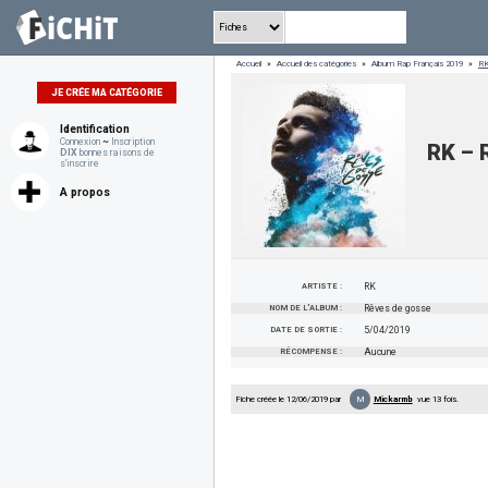
Accueil
»
Accueil des catégories
»
Album Rap Français 2019
»
RK
JE CRÉE MA CATÉGORIE
Identification
Connexion
~
Inscription
RK – 
DIX
bonnes raisons de
s'inscrire
A propos
ARTISTE :
RK
NOM DE L'ALBUM :
Rêves de gosse
DATE DE SORTIE :
5/04/2019
RÉCOMPENSE :
Aucune
M
Fiche créée le 12/06/2019 par
Mickarmb
vue 13 fois.